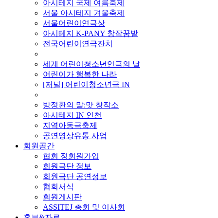
아시테지 국제 여름축제
서울 아시테지 겨울축제
서울어린이연극상
아시테지 K-PANY 창작꿈밭
전국어린이연극잔치
■ 기타 사업
세계 어린이청소년연극의 날
어린이가 행복한 나라
[저널] 어린이청소년극 IN
■ 지난 사업
방정환의 말:맛 창작소
아시테지 IN 인천
지역아동극축제
공연영상유통 사업
회원공간
협회 정회원가입
회원극단 정보
회원극단 공연정보
협회서식
회원게시판
ASSITEJ 총회 및 이사회
홍보&자료