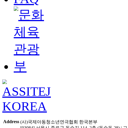
Address
(사)국제아동청소년연극협회 한국본부
[03084] 서울시 종로구 동숭길 114, 2층 (동숭동 28) | 고유