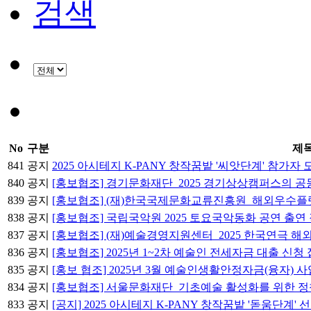
검색
No
구분
제
841
공지
2025 아시테지 K-PANY 창작꿈밭 '씨앗단계' 참가자 모집 (202
840
공지
[홍보협조] 경기문화재단_2025 경기상상캠퍼스의 
839
공지
[홍보협조] (재)한국국제문화교류진흥원_해외우수플랫폼 초
838
공지
[홍보협조] 국립국악원 2025 토요국악동화 공연 출연
837
공지
[홍보협조] (재)예술경영지원센터_2025 한국연극 
836
공지
[홍보협조] 2025년 1~2차 예술인 전세자금 대출 신청
835
공지
[홍보 협조] 2025년 3월 예술인생활안정자금(융자) 
834
공지
[홍보협조] 서울문화재단_기초예술 활성화를 위한 
833
공지
[공지] 2025 아시테지 K-PANY 창작꿈밭 '돋움단계'